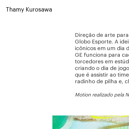
Thamy Kurosawa
Direção de arte par
Globo Esporte. A idei
icônicos em um dia 
GE funciona para ca
torcedores em estúd
criando o dia de jog
que é assistir ao ti
radinho de pilha e, c
Motion realizado pel
a N